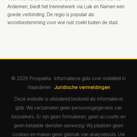
Ardennen, biedt het treinnetwerk via Luik en Namen een
goede verbinding. De regio is populair als
woonbestemming voor wie rust zoekt buiten de stad.
© 2026 Prospekta · Informatieve gids over mobiliteit in
Vlaanderen ·
Juridische vermeldingen
Deze website is uitsluitend bedoeld als informatieve
gids. Wij verzamelen geen persoonsgegevens van
bezoekers. Er zijn geen formulieren, geen accounts en
geen betaalde diensten aanwezig. Wij plaatsen geen
cookies en maken geen gebruik van analysetools. Uw