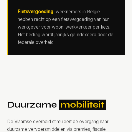
Fietsvergoeding:
werknemers in België
hebben recht op een fietsvergoeding van hun
werkgever voor woon-werkverkeer per fiets.
Het bedrag wordt jaarlijks geïndexeerd door de
federale overheid.
Duurzame
mobiliteit
De Vlaamse overheid stimuleert de overgang naar
duurzame vervoersmiddelen via premies, fiscale