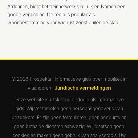
Ardennen, biedt het treinnetwerk via Luik en Namen een
goede verbinding. De regio is populair als
woonbestemming voor wie rust zoekt buiten de stad.
© 2026 Prospekta · Informatieve gids over mobiliteit in
Vlaanderen ·
Juridische vermeldingen
Deze website is uitsluitend bedoeld als informatieve
gids. Wij verzamelen geen persoonsgegevens van
bezoekers. Er zijn geen formulieren, geen accounts en
geen betaalde diensten aanwezig. Wij plaatsen geen
cookies en maken geen gebruik van analysetools. Uw