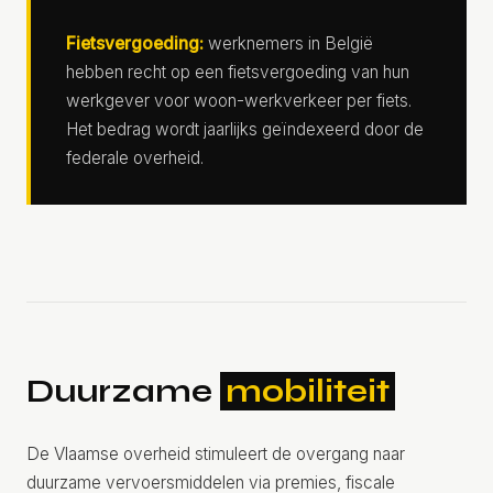
Fietsvergoeding:
werknemers in België
hebben recht op een fietsvergoeding van hun
werkgever voor woon-werkverkeer per fiets.
Het bedrag wordt jaarlijks geïndexeerd door de
federale overheid.
Duurzame
mobiliteit
De Vlaamse overheid stimuleert de overgang naar
duurzame vervoersmiddelen via premies, fiscale