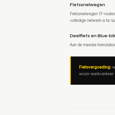
Fietssnelwegen
Fietssnelwegen (F-routes
volledige netwerk is te r
Deelfiets en Blue-bi
Aan de meeste treinstation
Fietsvergoeding:
we
woon-werkverkeer pe