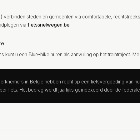
) verbinden steden en gemeenten via comfortabele, rechtstreeks
aadplegen via
fietssnelwegen.be
.
ke
s kunt u een Blue-bike huren als aanvulling op het treintraject. Me
rknemers in België hebben recht op een fietsvergoeding van h
r fiets. Het bedrag wordt jaarlijks geïndexeerd door de federale