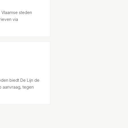
de Vlaamse steden
rieven via
den biedt De Lijn de
p aanvraag, tegen