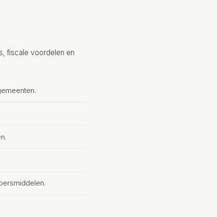
, fiscale voordelen en
 gemeenten.
n.
voersmiddelen.