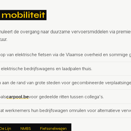
mobiliteit
uleert de overgang naar duurzame vervoersmiddelen via premies
uur.
op van elektrische fietsen via de Vlaamse overheid en sommige
 elektrische bedrijfswagens en laadpalen thuis.
ten aan de rand van grote steden voor gecombineerde verplaatsinge
oals
carpool.be
voor gedeelde ritten tussen collega's.
laat werknemers hun bedrijfswagen omruilen voor alternatieve ver
De Lijn
NMBS
Fietssnelwegen