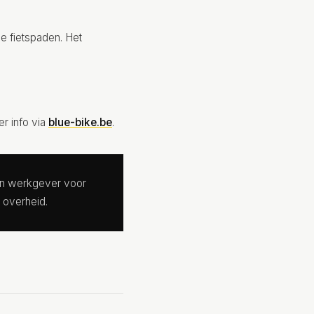
e fietspaden. Het
er info via
blue-bike.be
.
un werkgever voor
 overheid.