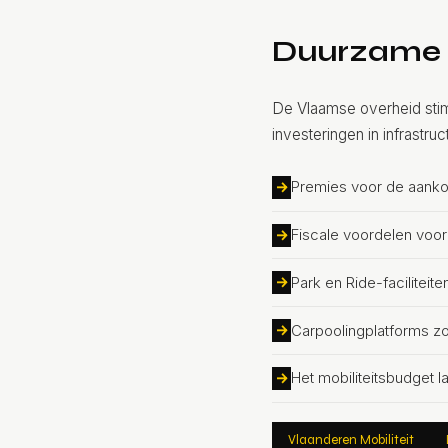
Duurzame
De Vlaamse overheid stim
investeringen in infrastruct
Premies voor de aanko
Fiscale voordelen voor
Park en Ride-facilitei
Carpoolingplatforms z
Het mobiliteitsbudget 
Vlaanderen Mobiliteit