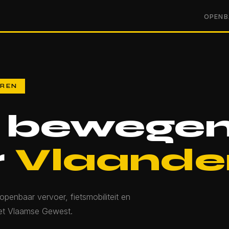
OPENB
EREN
m bewege
r
Vlaande
openbaar vervoer, fietsmobiliteit en
het Vlaamse Gewest.