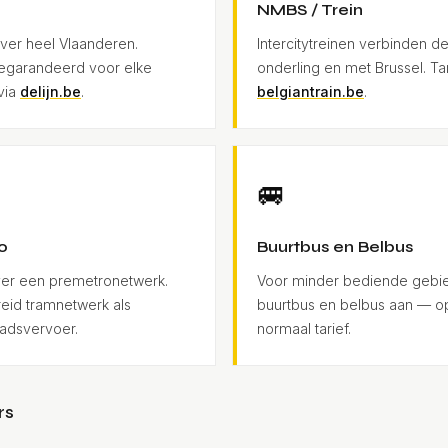
NMBS / Trein
ver heel Vlaanderen.
Intercitytreinen verbinden 
gegarandeerd voor elke
onderling en met Brussel. Ta
via
delijn.be
.
belgiantrain.be
.
🚐
o
Buurtbus en Belbus
ver een premetronetwerk.
Voor minder bediende gebie
reid tramnetwerk als
buurtbus en belbus aan — o
tadsvervoer.
normaal tarief.
rs