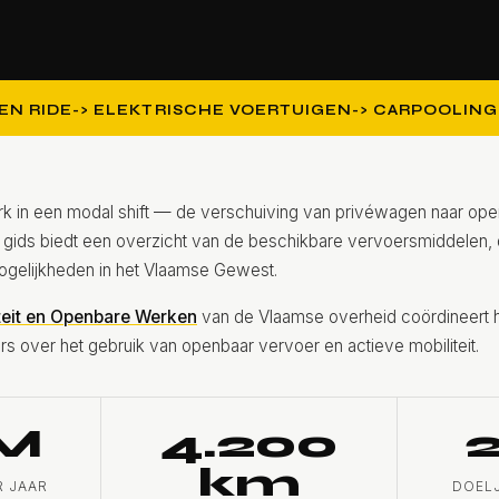
EN RIDE
ELEKTRISCHE VOERTUIGEN
CARPOOLING
rk in een modal shift — de verschuiving van privéwagen naar open
 gids biedt een overzicht van de beschikbare vervoersmiddelen, 
ogelijkheden in het Vlaamse Gewest.
teit en Openbare Werken
van de Vlaamse overheid coördineert he
ers over het gebruik van openbaar vervoer en actieve mobiliteit.
M
4.200
km
R JAAR
DOELJ