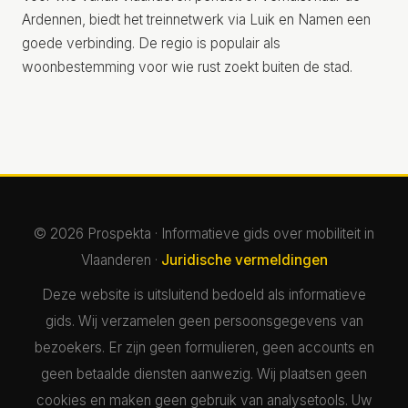
Ardennen, biedt het treinnetwerk via Luik en Namen een
goede verbinding. De regio is populair als
woonbestemming voor wie rust zoekt buiten de stad.
© 2026 Prospekta · Informatieve gids over mobiliteit in
Vlaanderen ·
Juridische vermeldingen
Deze website is uitsluitend bedoeld als informatieve
gids. Wij verzamelen geen persoonsgegevens van
bezoekers. Er zijn geen formulieren, geen accounts en
geen betaalde diensten aanwezig. Wij plaatsen geen
cookies en maken geen gebruik van analysetools. Uw