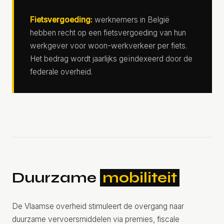
Fietsvergoeding:
werknemers in België
hebben recht op een fietsvergoeding van hun
werkgever voor woon-werkverkeer per fiets.
Het bedrag wordt jaarlijks geïndexeerd door de
federale overheid.
Duurzame
mobiliteit
De Vlaamse overheid stimuleert de overgang naar
duurzame vervoersmiddelen via premies, fiscale